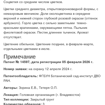
Соцветия со средним числом цветков.
Цветки среднего диаметра, открытоворонковидной формы, с
немахровым венчиком. Доли околоцветника в середине
верхней и нижней сторон глубокой розовой окраски (оттенок
арбузного). Горло цветка с сильно заметными темно-
красными крапинками, окружающими пятна. Пыльник
фиолетовой окраски. Пестик длиннее тычинок. Аромат
отсутствует.
Цветение обильное. Цветение позднее, в феврале-марте,
отдельными цветками в июле.
Примечание
Патент № 14597, дата регистрации 05 февраля 2026 г.
Номер заявки:
на охрану 12 апреля 2024 г.
Патентообладатель:
ФГБУН Ботанический сад-институт ДВО
РАН.
Авторы:
Зорина Е.В., Тетеря О.П.
Локация:
Головная организация (г. Владивосток)
Тип коллекции:
Закрытый грунт
Количество образцов:
3