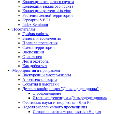
Коллекции открытого грунта
Коллекции закрытого грунта
Коллекции растений in vitro
Растения лесной территории
Гербарий VBGI
Index Seminum
Посетителям
График работы
Билеты и абонементы
Правила посещения
Схема территории
Экспозиции
Оранжерея
Лес и экотропа
Как добраться
Мероприятия и программы
Экскурсии и мастер-классы
Арсеньевская карта
События и выставки
Детская конференция "День рододендрона"
О рододендроне
Итоги конференции «День рододендрона»
Фестиваль науки и творчества «Дни Р»
Неделя экологического просвещения
История и итоги мероприятия «Неделя