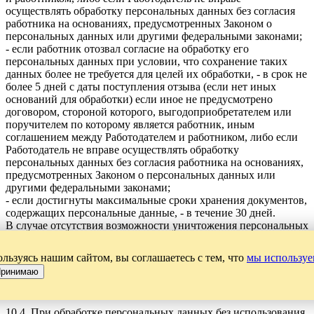
осуществлять обработку персональных данных без согласия
работника на основаниях, предусмотренных Законом о
персональных данных или другими федеральными законами;
- если работник отозвал согласие на обработку его
персональных данных при условии, что сохранение таких
данных более не требуется для целей их обработки, - в срок не
более 5 дней с даты поступления отзыва (если нет иных
оснований для обработки) если иное не предусмотрено
договором, стороной которого, выгодоприобретателем или
поручителем по которому является работник, иным
соглашением между Работодателем и работником, либо если
Работодатель не вправе осуществлять обработку
персональных данных без согласия работника на основаниях,
предусмотренных Законом о персональных данных или
другими федеральными законами;
- если достигнуты максимальные сроки хранения документов,
содержащих персональные данные, - в течение 30 дней.
В случае отсутствия возможности уничтожения персональных
данных в течение указанных сроков Учреждение
осуществляет блокирование таких персональных данных и
льзуясь нашим сайтом, вы соглашаетесь с тем, что
мы используе
обеспечивает уничтожение персональных данных в срок не
ринимаю
более чем шесть месяцев, если иной срок не установлен
федеральными законами.
10.4. При обработке персональных данных без использования