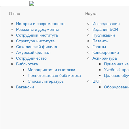
О нас
Наука
История и современность
Исследования
Ревизиты и документы
Издания БСИ
Сотрудники института
Публикации
Структура института
Патенты
Сахалинский филиал
Гранты
Амурский филиал
Конференции
Сотрудничество
Аспирантура
Библиотека
Приемная ка
Мероприятия и выставки
Учебный про
Полнотекстовая библиотека
Целевое обу
Списки литературы
ЦКП
Вакансии
Оборудован