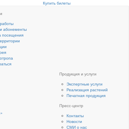
Купить билеты
ям
 работы
 и абонементы
а посещения
ерритории
ции
рея
котропа
раться
Продукция и услуги
Экспертные услуги
Реализация растений
Печатная продукция
Пресс-центр
а»
Контакты
Новости
СМИ о нас