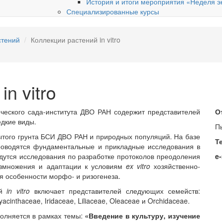
История и итоги мероприятия «Неделя э
Специализированные курсы
стений
Коллекции растений in vitro
n vitro
ческого сада-института ДВО РАН содержит представителей
О
дкие виды.
П
ытого грунта БСИ ДВО РАН и природных популяций. На базе
Те
оводятся фундаментальные и прикладные исследования в
дутся исследования по разработке протоколов преодоления
e
азмножения и адаптации к условиям
ex
vitro
хозяйственно-
я особенности морфо- и ризогенеза.
ий
in vitro
включает представителей следующих семейств:
cinthaceae, Iridaceae, Liliaceae, Oleaceae и Orchidaceae.
полняется в рамках темы:
«Введение в культуру, изучение