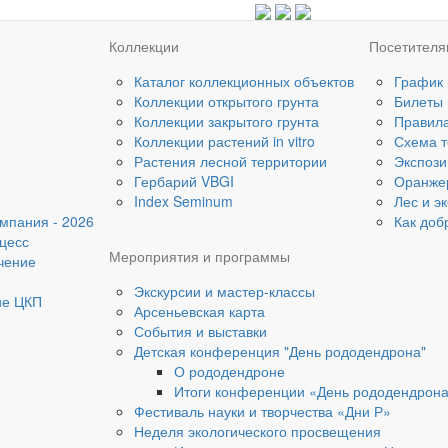
Коллекции
Посетител
Каталог коллекционных объектов
График
Коллекции открытого грунта
Билеты
Коллекции закрытого грунта
Правил
Коллекции растений in vitro
Схема т
Растения лесной территории
Экспози
Гербарий VBGI
Оранже
Index Seminum
Лес и э
мпания - 2026
Как доб
цесс
Мероприятия и программы
чение
Экскурсии и мастер-классы
ие ЦКП
Арсеньевская карта
События и выставки
Детская конференция "День рододендрона"
О рододендроне
Итоги конференции «День рододендрон
Фестиваль науки и творчества «Дни Р»
Неделя экологического просвещения