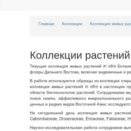
Главная
Коллекции
Коллекция живых ра
Коллекции растений i
Текущая коллекция живых растений
in vitro
Ботани
флоры Дальнего Востока, включая эндемичные и ре
В работе используются образцы из коллекции откр
коллекции живых растений
in vitro
в настоящее пр
области биотехнологии растений. Сотрудниками ве
покоя семян, эффективного микроклонального р
ценных и редких видов Восточной Азии; исследуютс
На сегодняшний день коллекция живых растен
Cabombaceae, Droseraceae, Ericaceae, Fabaceae, Hya
Научно-исследовательская работа сотрудников вы